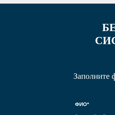
Б
СИ
Заполните 
ФИО*