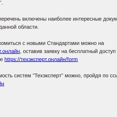
".
перечень включены наиболее интересные доку
данной области.
комиться с новыми Стандартами можно на
т.онлайн
, оставив заявку на бесплатный доступ
ке
https://техэксперт.онлайн/form
мость систем "Техэксперт" можно, пройдя по с
йн