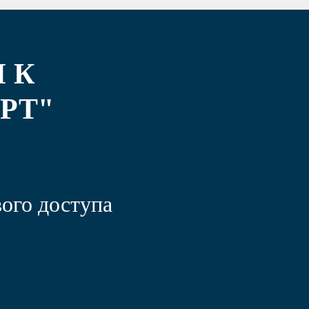
 К
РТ"
ого доступа