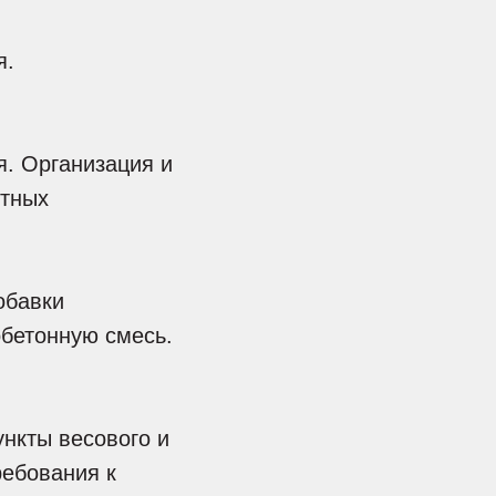
я.
. Организация и
стных
обавки
бетонную смесь.
нкты весового и
ребования к