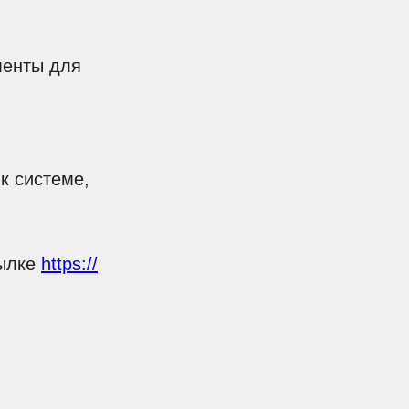
менты для
 к системе,
сылке
https://