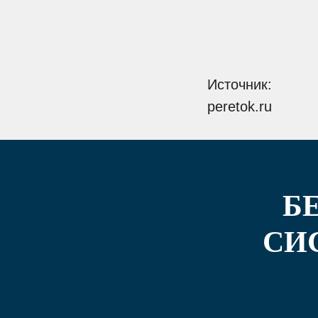
Источник:
peretok.ru
Б
СИ