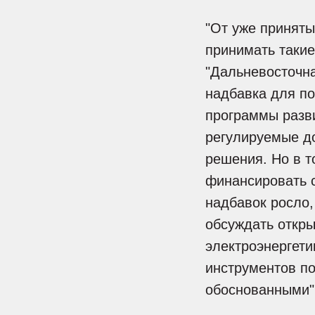
"От уже приняты
принимать такие
"Дальневосточна
надбавка для по
программы разви
регулируемые до
решения. Но в т
финансировать с
надбавок росло,
обсуждать откры
электроэнергети
инструментов п
обоснованными",