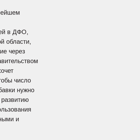
ьнейшем
ей в ДФО,
й области,
ие через
авительством
хочет
тобы число
бавки нужно
о развитию
ользования
ными и