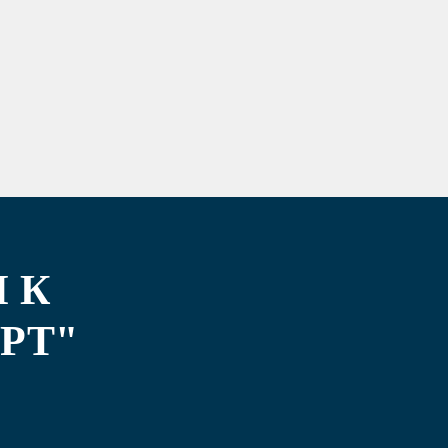
 К
РТ"