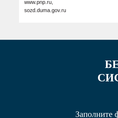
www.pnp.ru,
sozd.duma.gov.ru
Б
СИ
Заполните 