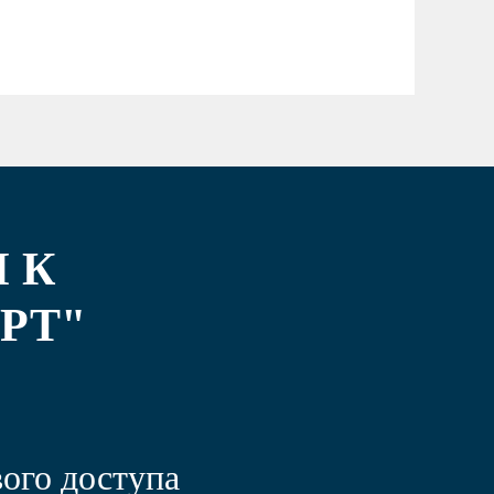
 К
РТ"
ого доступа