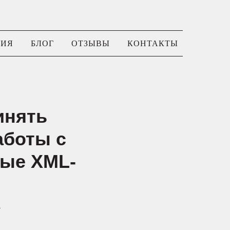
НИЯ
БЛОГ
ОТЗЫВЫ
КОНТАКТЫ
инять
аботы с
вые XML-
»