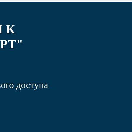
 К
РТ"
ого доступа