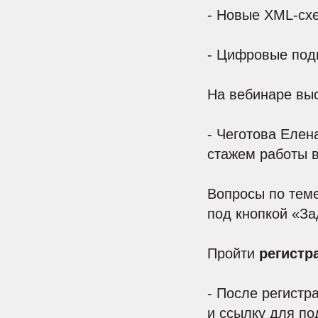
- Новые XML-схе
- Цифровые под
На вебинаре выс
- Чеготова Елен
стажем работы в
Вопросы по теме
под кнопкой «За
Пройти
регистр
- После регистр
и ссылку для по