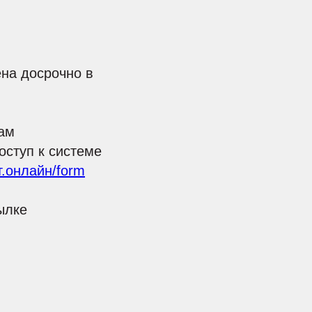
ена досрочно в
вам
оступ к системе
рт.онлайн/form
ылке