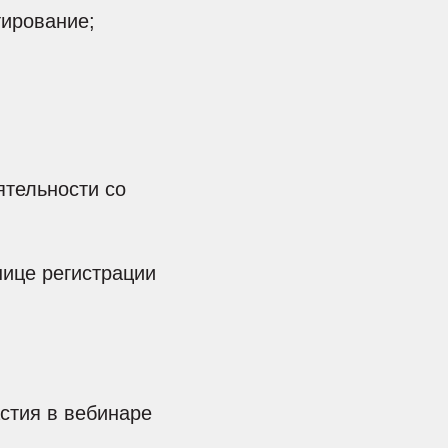
тирование;
ятельности со
нице регистрации
стия в вебинаре