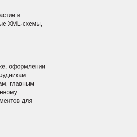
астие в
вые XML-схемы,
вке, оформлении
трудникам
кам, главным
онному
ументов для