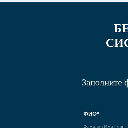
Б
СИ
Заполните 
ФИО*