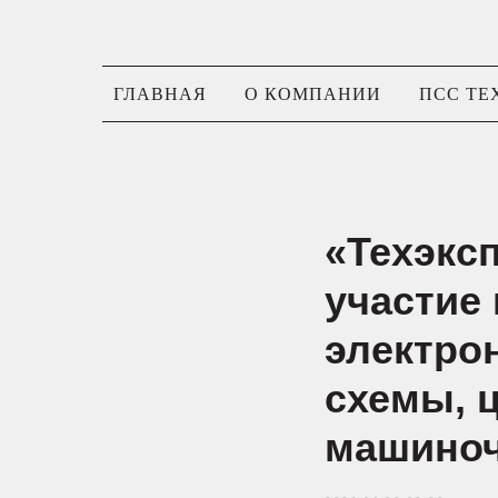
ГЛАВНАЯ
О КОМПАНИИ
ПСС ТЕ
«Техэкс
участие 
электро
схемы, 
машиноч